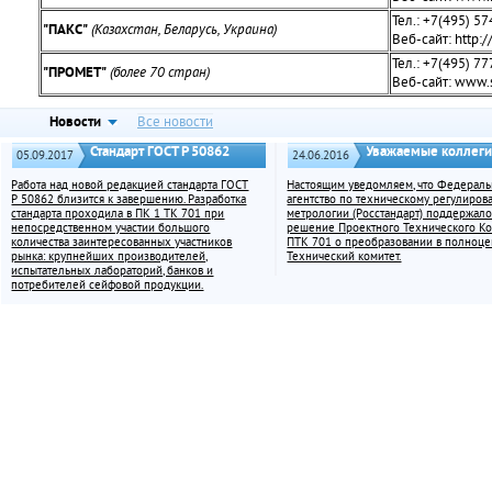
Тел.: +7(495) 5
"ПАКС"
(Казахстан, Беларусь, Украина)
Веб-сайт: http:/
Тел.: +7(495) 7
"ПРОМЕТ"
(более 70 стран)
Веб-сайт: www.s
Новости
Все новости
Стандарт ГОСТ Р 50862
Уважаемые коллег
05.09.2017
24.06.2016
Работа над новой редакцией стандарта ГОСТ
Настоящим уведомляем, что Федерал
Р 50862 близится к завершению. Разработка
агентство по техническому регулиров
стандарта проходила в ПК 1 ТК 701 при
метрологии (Росстандарт) поддержал
непосредственном участии большого
решение Проектного Технического Ко
количества заинтересованных участников
ПТК 701 о преобразовании в полноц
рынка: крупнейших производителей,
Технический комитет.
испытательных лабораторий, банков и
потребителей сейфовой продукции.